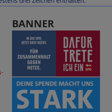
stens drei Zeichen enthalten.
BANNER
s-