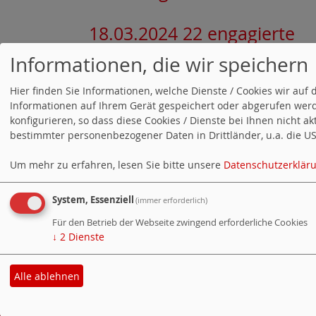
18.03.2024 22 engagierte
Kandidierende für die
Informationen, die wir speichern
Gemeinderatswahl
Hier finden Sie Informationen, welche Dienste / Cookies wir a
Informationen auf Ihrem Gerät gespeichert oder abgerufen werd
konfigurieren, so dass diese Cookies / Dienste bei Ihnen nicht a
15.12.2022 Stellungnahme
bestimmter personenbezogener Daten in Drittländer, u.a. die USA
der SPD
Um mehr zu erfahren, lesen Sie bitte unsere
Datenschutzerklär
Gemeinderatsfraktion zur
System, Essenziell
Reduktion der Bücherei-
(immer erforderlich)
Für den Betrieb der Webseite zwingend erforderliche Cookies
Öffnungszeiten in Korntal
↓
2
Dienste
Alle ablehnen
Co