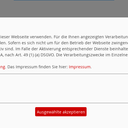
uf dieser Webseite verwenden. Für die Ihnen angezeigten Verarbei
en. Sofern es sich nicht um für den Betrieb der Webseite zwingen
ktiv sind. Im Falle der Aktivierung entsprechender Dienste beinhal
, nach Art. 49 (1) (a) DSGVO. Die Verarbeitungszwecke im Einzelnen
ung
. Das Impressum finden Sie hier:
Impressum
.
Ausgewählte akzeptieren
okie-Manager
|
Datenschutzerklärung
|
Impres